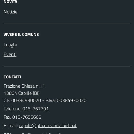
NOVITÀ
Notizie
VIVERE IL COMUNE
Luoghi
Eventi
CONTATTI
Frazione Chiesa n.11
13864 Caprile (BI)
C.F. 00384930020 - P.Iva: 00384930020
Telefono:
015-767791
Fax: 015-7655668
E-mail: