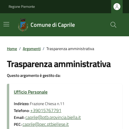
Regione Piemonte
Comune di Caprile
Home
/
Argomenti
/
Trasparenza amministrativa
Trasparenza amministrativa
Questo argomento è gestito da:
Ufficio Personale
Indirizzo:
Frazione Chiesa n.11
+39015767791
Telefono:
caprile@ptb.provincia.biella.it
Email:
caprile@pec.ptbiellese.it
PEC: