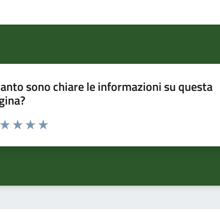
anto sono chiare le informazioni su questa
gina?
a da 1 a 5 stelle la pagina
ta 1 stelle su 5
Valuta 2 stelle su 5
Valuta 3 stelle su 5
Valuta 4 stelle su 5
Valuta 5 stelle su 5