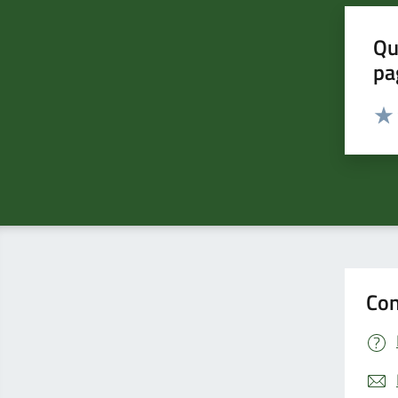
Qu
pa
Valut
Valu
Con