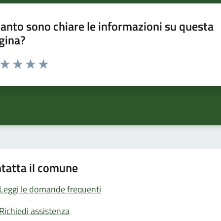
anto sono chiare le informazioni su questa
gina?
a da 1 a 5 stelle la pagina
ta 1 stelle su 5
Valuta 2 stelle su 5
Valuta 3 stelle su 5
Valuta 4 stelle su 5
Valuta 5 stelle su 5
tatta il comune
Leggi le domande frequenti
Richiedi assistenza