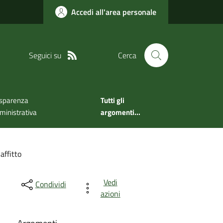
Accedi all'area personale
Seguici su
Cerca
sparenza
Tutti gli
inistrativa
argomenti...
affitto
Vedi
Condividi
azioni