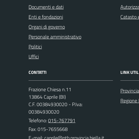
Documenti e dati
Autorizza
Enti e fondazioni
Catasto e
Organi di governo
Personale amministrativo
Politici
Uffici
CONTATTI
LINK UTIL
Frazione Chiesa n.11
Provincia
13864 Caprile (BI)
Regione
C.F. 00384930020 - P.Iva:
00384930020
Telefono:
015-767791
Fax: 015-7655668
E-mail: