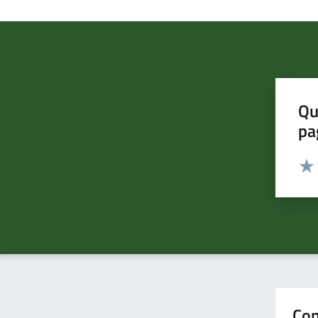
Qu
pa
Valut
Valu
Con