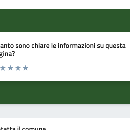
anto sono chiare le informazioni su questa
gina?
a da 1 a 5 stelle la pagina
ta 1 stelle su 5
Valuta 2 stelle su 5
Valuta 3 stelle su 5
Valuta 4 stelle su 5
Valuta 5 stelle su 5
tatta il comune