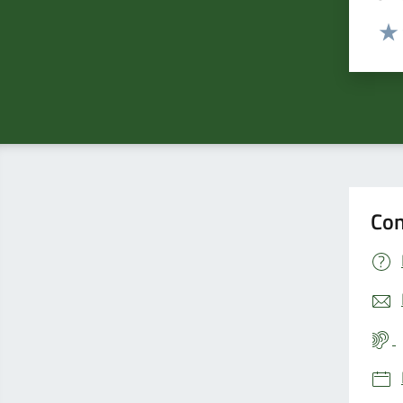
Valut
Valu
Con