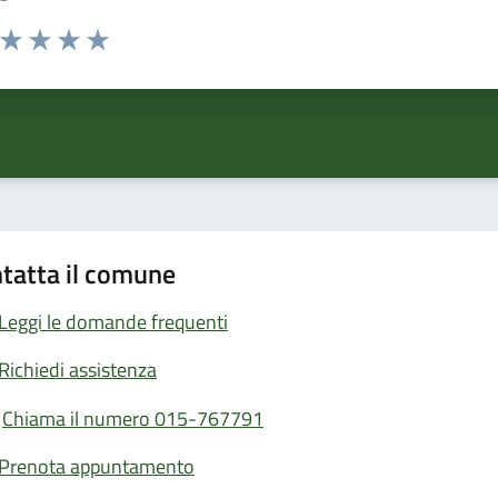
a da 1 a 5 stelle la pagina
ta 1 stelle su 5
Valuta 2 stelle su 5
Valuta 3 stelle su 5
Valuta 4 stelle su 5
Valuta 5 stelle su 5
tatta il comune
Leggi le domande frequenti
Richiedi assistenza
Chiama il numero 015-767791
Prenota appuntamento