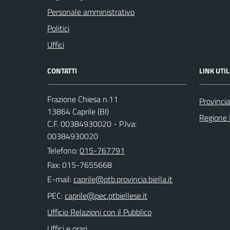
Personale amministrativo
Politici
Uffici
CONTATTI
LINK UTIL
Frazione Chiesa n.11
Provincia
13864 Caprile (BI)
Regione
C.F. 00384930020 - P.Iva:
00384930020
Telefono:
015-767791
Fax: 015-7655668
E-mail:
PEC:
Ufficio Relazioni con il Pubblico
Uffici e orari