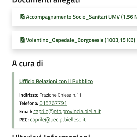
Accompagnamento Socio_Sanitari UMV (1,56 
Volantino_Ospedale_Borgosesia (1003,15 KB)
A cura di
Ufficio Relazioni con il Pubblico
Indirizzo:
Frazione Chiesa n.11
015767791
Telefono:
caprile@ptb.provincia.biella.it
Email:
caprile@pec.ptbiellese.it
PEC: