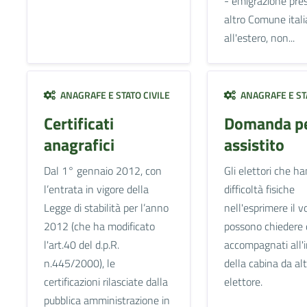
- emigrazione pre
altro Comune ital
all'estero, non...
ANAGRAFE E STATO CIVILE
ANAGRAFE E STA
Certificati
Domanda pe
anagrafici
assistito
Dal 1° gennaio 2012, con
Gli elettori che h
l’entrata in vigore della
difficoltà fisiche
Legge di stabilità per l’anno
nell'esprimere il v
2012 (che ha modificato
possono chiedere 
l'art.40 del d.p.R.
accompagnati all'
n.445/2000), le
della cabina da alt
certificazioni rilasciate dalla
elettore.
pubblica amministrazione in