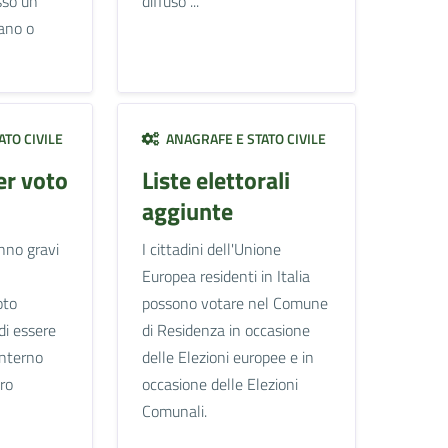
sso un
diffuso ...
iano o
TO CIVILE
ANAGRAFE E STATO CIVILE
r voto
Liste elettorali
aggiunte
anno gravi
I cittadini dell'Unione
Europea residenti in Italia
oto
possono votare nel Comune
di essere
di Residenza in occasione
interno
delle Elezioni europee e in
ro
occasione delle Elezioni
Comunali.