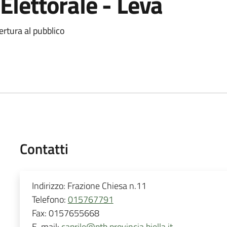
 Elettorale - Leva
ertura al pubblico
Contatti
Indirizzo:
Frazione Chiesa n.11
Telefono:
015767791
Fax:
0157655668
E-mail:
caprile@ptb.provincia.biella.it