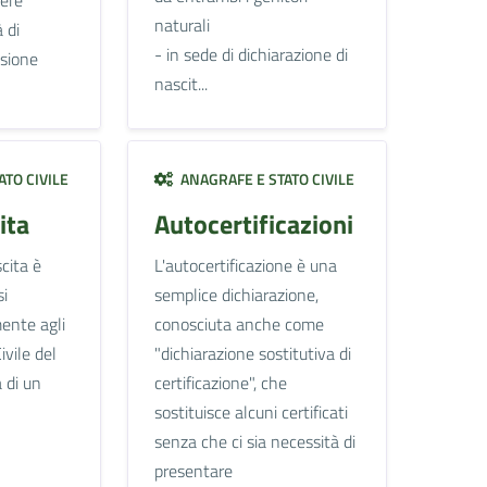
naturali
 di
- in sede di dichiarazione di
asione
nascit...
TO CIVILE
ANAGRAFE E STATO CIVILE
ita
Autocertificazioni
cita è
L'autocertificazione è una
si
semplice dichiarazione,
ente agli
conosciuta anche come
ivile del
"dichiarazione sostitutiva di
 di un
certificazione", che
sostituisce alcuni certificati
senza che ci sia necessità di
presentare