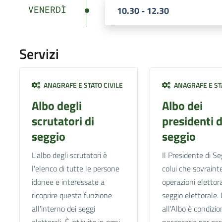
VENERDÌ
10.30 - 12.30
Servizi
ANAGRAFE E STATO CIVILE
ANAGRAFE E STA
Albo degli
Albo dei
scrutatori di
presidenti d
seggio
seggio
L'albo degli scrutatori è
Il Presidente di Se
l'elenco di tutte le persone
colui che sovraint
idonee e interessate a
operazioni elettora
ricoprire questa funzione
seggio elettorale. 
all'interno dei seggi
all'Albo è condizio
elettorali. È istituito in ogni
necessaria per es