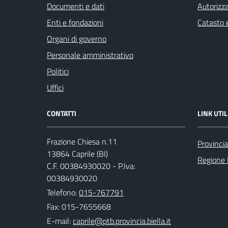
Documenti e dati
Autorizza
Enti e fondazioni
Catasto e
Organi di governo
Personale amministrativo
Politici
Uffici
CONTATTI
LINK UTIL
Frazione Chiesa n.11
Provincia
13864 Caprile (BI)
Regione
C.F. 00384930020 - P.Iva:
00384930020
Telefono:
015-767791
Fax: 015-7655668
E-mail: