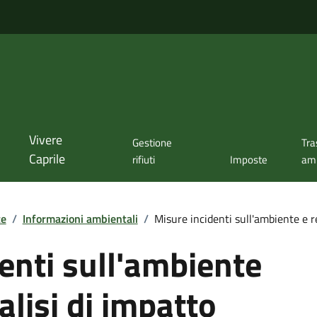
Vivere
Gestione
Tra
Caprile
rifiuti
Imposte
amm
te
/
Informazioni ambientali
/
Misure incidenti sull'ambiente e re
enti sull'ambiente
alisi di impatto