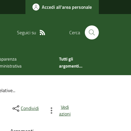
Accedi all'area personale
Seguici su
Cerca
sparenza
Tutti gli
inistrativa
argomenti...
lative...
Vedi
Condividi
azioni