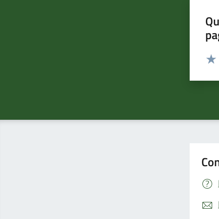
Qu
pa
Valut
Valu
Con