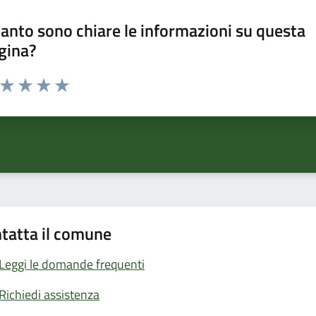
anto sono chiare le informazioni su questa
gina?
a da 1 a 5 stelle la pagina
ta 1 stelle su 5
Valuta 2 stelle su 5
Valuta 3 stelle su 5
Valuta 4 stelle su 5
Valuta 5 stelle su 5
tatta il comune
Leggi le domande frequenti
Richiedi assistenza