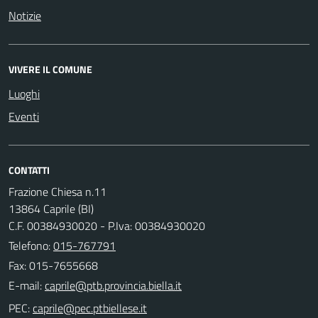
Notizie
VIVERE IL COMUNE
Luoghi
Eventi
CONTATTI
Frazione Chiesa n.11
13864 Caprile (BI)
C.F. 00384930020 - P.Iva: 00384930020
Telefono:
015-767791
Fax: 015-7655668
E-mail:
PEC: