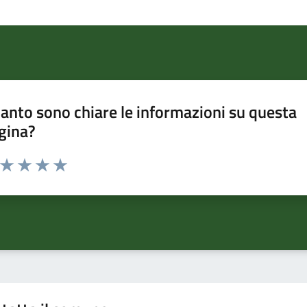
anto sono chiare le informazioni su questa
gina?
a da 1 a 5 stelle la pagina
ta 1 stelle su 5
Valuta 2 stelle su 5
Valuta 3 stelle su 5
Valuta 4 stelle su 5
Valuta 5 stelle su 5