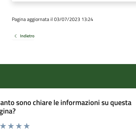
Pagina aggiornata il 03/07/2023 13:24
Indietro
anto sono chiare le informazioni su questa
gina?
a da 1 a 5 stelle la pagina
ta 1 stelle su 5
Valuta 2 stelle su 5
Valuta 3 stelle su 5
Valuta 4 stelle su 5
Valuta 5 stelle su 5