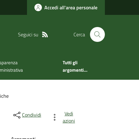
Accedi all'area personale
Seguici su
Cerca
sparenza
Tutti gli
inistrativa
argomenti...
iche
Vedi
Condividi
azioni