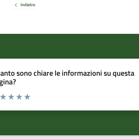
Indietro
anto sono chiare le informazioni su questa
gina?
a da 1 a 5 stelle la pagina
ta 1 stelle su 5
Valuta 2 stelle su 5
Valuta 3 stelle su 5
Valuta 4 stelle su 5
Valuta 5 stelle su 5