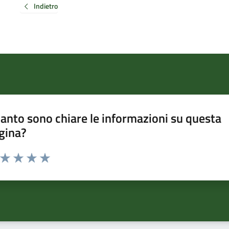
Indietro
anto sono chiare le informazioni su questa
gina?
a da 1 a 5 stelle la pagina
ta 1 stelle su 5
Valuta 2 stelle su 5
Valuta 3 stelle su 5
Valuta 4 stelle su 5
Valuta 5 stelle su 5