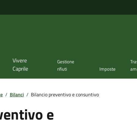
Vivere
Gestione
Tra
Caprile
rifiuti
Imposte
amm
te
/
Bilanci
/
Bilancio preventivo e consuntivo
ventivo e