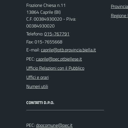
Frazione Chiesa n.11
Provincia
13864 Caprile (BI)
Regione
C.F. 00384930020 - P.Iva:
00384930020
Telefono:
015-767791
Fax: 015-7655668
E-mail:
PEC:
Ufficio Relazioni con il Pubblico
Uffici e orari
Numeri utili
CONTATTI D.P.O.
PEC: