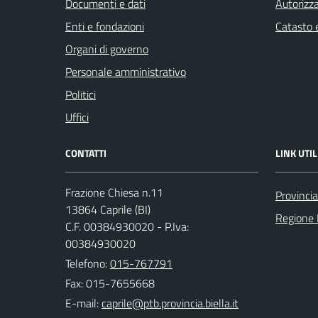
Documenti e dati
Autorizza
Enti e fondazioni
Catasto e
Organi di governo
Personale amministrativo
Politici
Uffici
CONTATTI
LINK UTIL
Frazione Chiesa n.11
Provincia
13864 Caprile (BI)
Regione
C.F. 00384930020 - P.Iva:
00384930020
Telefono:
015-767791
Fax: 015-7655668
E-mail: