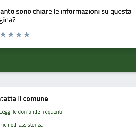
anto sono chiare le informazioni su questa
gina?
a da 1 a 5 stelle la pagina
ta 1 stelle su 5
Valuta 2 stelle su 5
Valuta 3 stelle su 5
Valuta 4 stelle su 5
Valuta 5 stelle su 5
tatta il comune
Leggi le domande frequenti
Richiedi assistenza