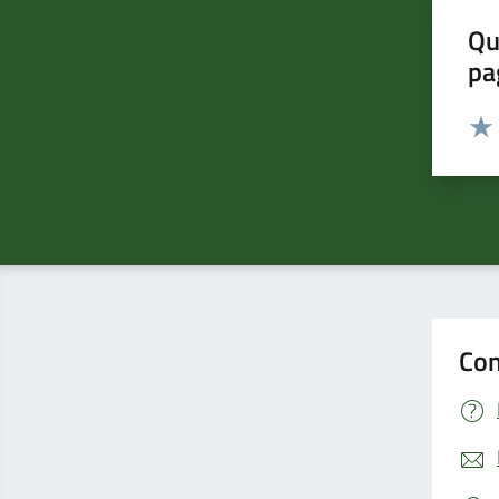
Qu
pa
Valut
Valu
Con