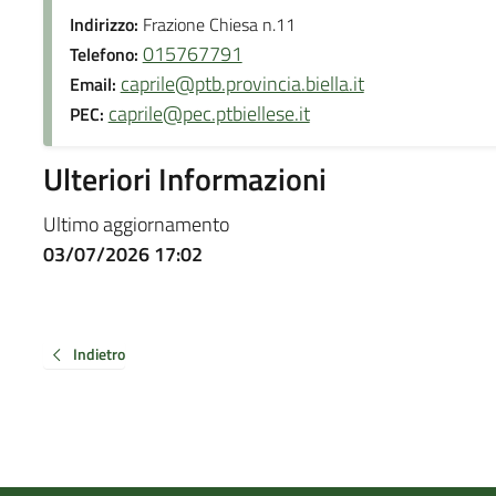
Indirizzo:
Frazione Chiesa n.11
015767791
Telefono:
caprile@ptb.provincia.biella.it
Email:
caprile@pec.ptbiellese.it
PEC:
Ulteriori Informazioni
Ultimo aggiornamento
03/07/2026 17:02
Indietro