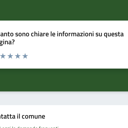
anto sono chiare le informazioni su questa
gina?
a da 1 a 5 stelle la pagina
ta 1 stelle su 5
Valuta 2 stelle su 5
Valuta 3 stelle su 5
Valuta 4 stelle su 5
Valuta 5 stelle su 5
tatta il comune