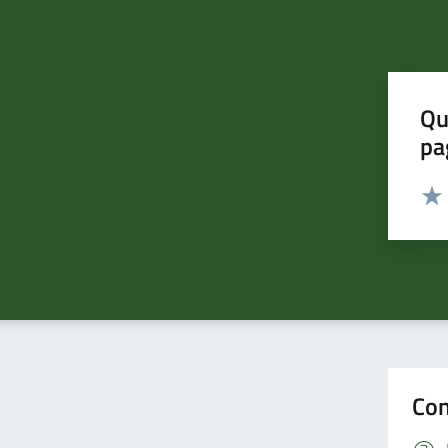
Qu
pa
Valut
Valu
Con