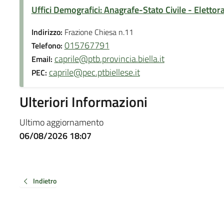
Uffici Demografici: Anagrafe-Stato Civile - Elettor
Indirizzo:
Frazione Chiesa n.11
015767791
Telefono:
caprile@ptb.provincia.biella.it
Email:
caprile@pec.ptbiellese.it
PEC:
Ulteriori Informazioni
Ultimo aggiornamento
06/08/2026 18:07
Indietro