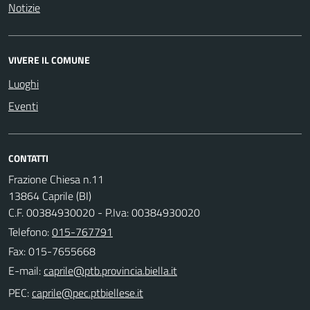
Notizie
VIVERE IL COMUNE
Luoghi
Eventi
CONTATTI
Frazione Chiesa n.11
13864 Caprile (BI)
C.F. 00384930020 - P.Iva: 00384930020
Telefono:
015-767791
Fax: 015-7655668
E-mail:
PEC: