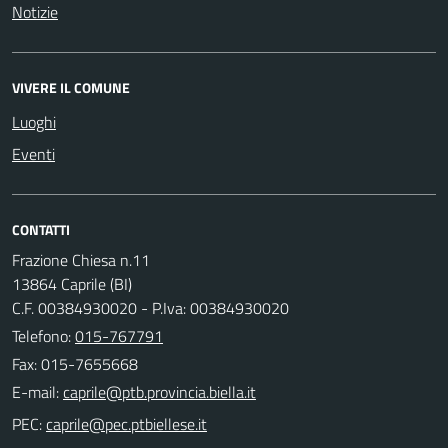
Notizie
VIVERE IL COMUNE
Luoghi
Eventi
CONTATTI
Frazione Chiesa n.11
13864 Caprile (BI)
C.F. 00384930020 - P.Iva: 00384930020
Telefono:
015-767791
Fax: 015-7655668
E-mail:
PEC: